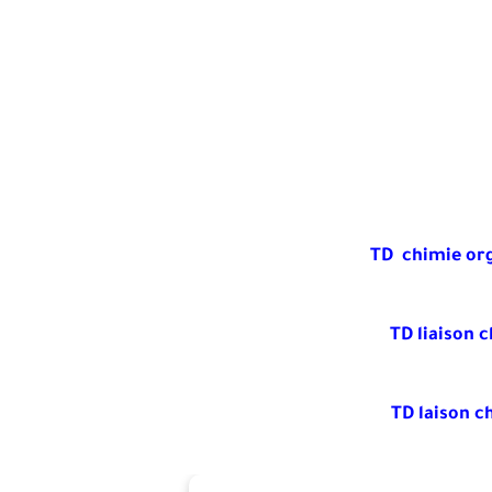
TD chimie or
TD liaison 
TD laison 