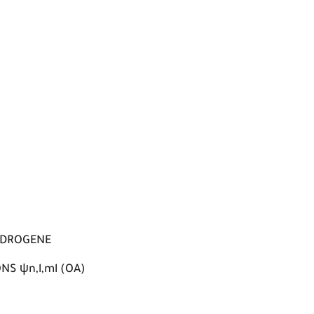
YDROGENE
S ψn,l,ml (OA)