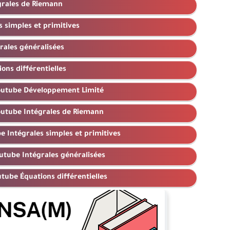
grales de Riemann
s simples et primitives
rales généralisées
ons différentielles
outube Développement Limité
utube Intégrales de Riemann
 Intégrales simples et primitives
utube Intégrales généralisées
tube Équations différentielles