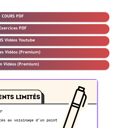
COURS PDF
Exercices PDF
S Vidéos Youtube
es Vidéos (Premium)
n Vidéos (Premium)