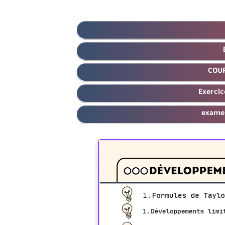
COUR
Exercic
exame