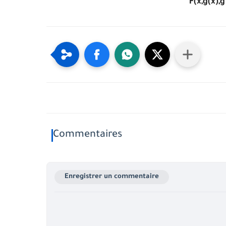
F(x,g(x),g 
Commentaires
Enregistrer un commentaire