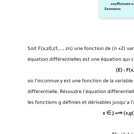
Soit F(x,z0,z1,..., zn) une fonction de (n +2) va
équation différentielles est une équation qui s’
(E) : F(x
où l’inconnue y est une fonction de la variable r
différentielle. Résoudre l’équation différentiel
les fonctions g définies et dérivables jusqu’a l’
x ∈ J =⇒ (x,g(x