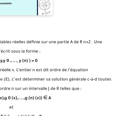
riables réelles définie sur une partie A de R n+2 . Une
écrit sous la forme :
,y,y 0 ,...., y (n) ) = 0
éelle x. L’entier n est dit ordre de l’équation
le (E), c’est déterminer sa solution générale c-à-d toutes
ordre n sur un intervalle J de R telles que :
),g 0 (x),....,g (n) (x)) ∈ A
et