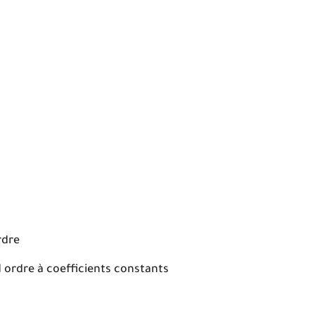
rdre
d ordre à coefficients constants