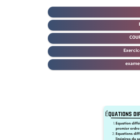
COUR
Exercic
exame