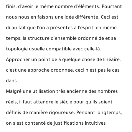
finis, d'avoir le m
ê
me nombre d'
é
l
é
ments. Pourtant
nous nous en faisons une id
é
e diff
é
rente. Ceci est
d
î
au fait que l'on a pr
é
sentes
à
l'esprit, en m
ê
me
temps, la structure d'ensemble ordonn
é
de
et sa
topologie usuelle compatible avec celle-l
à
.
Approcher un point de
a quelque chose de lin
é
aire,
c'est une approche ordonn
é
e; ceci n'est pas le cas
dans
.
Malgr
é
une utilisation tr
è
s ancienne des nombres
r
é
els, il faut attendre le
si
è
cle pour qu'ils soient
d
é
finis de mani
è
re rigoureuse. Pendant longtemps,
on s'est content
é
de justifications intuitives