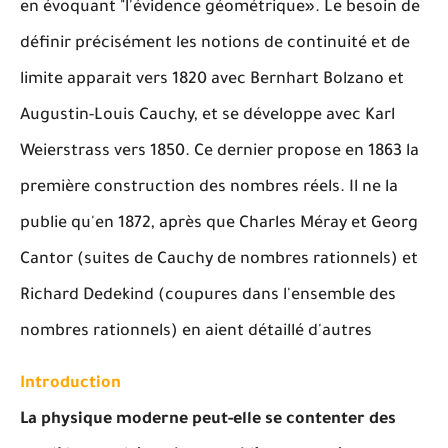
en
é
voquant "l'
é
vidence g
é
om
é
trique
»
. Le besoin de
d
é
finir pr
é
cis
é
ment les notions de continuit
é
et de
limite apparait vers 1820 avec Bernhart Bolzano et
Augustin-Louis Cauchy, et se d
é
veloppe avec Karl
Weierstrass vers 1850. Ce dernier propose en 1863 la
premi
è
re construction des nombres r
é
els. Il ne la
publie qu'en 1872, apr
è
s que Charles M
é
ray et Georg
Cantor (suites de Cauchy de nombres rationnels) et
Richard Dedekind (coupures dans l'ensemble des
nombres rationnels) en aient d
é
taill
é
d'autres
Introduction
La physique moderne peut-elle se contenter des