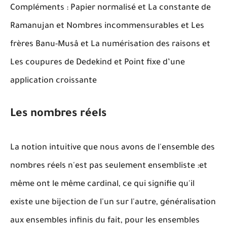
Compléments : Papier normalisé et La constante de
Ramanujan et Nombres incommensurables et Les
frères Banu-Musâ et La numérisation des raisons et
Les coupures de Dedekind et Point fixe d’une
application croissante
Les nombres réels
La notion intuitive que nous avons de l'ensemble
des
nombres r
é
els n'est pas seulement ensembliste :
et
m
ê
me
ont le m
ê
me cardinal, ce qui signifie qu'il
existe une bijection de l'un sur l'autre, g
é
n
é
ralisation
aux ensembles infinis du fait, pour les ensembles