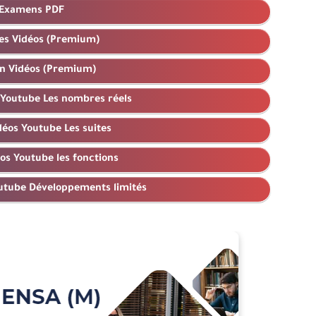
Examens PDF
es Vidéos (Premium)
n Vidéos (Premium)
Youtube Les nombres réels
éos Youtube Les suites
os Youtube les fonctions
utube Développements limités