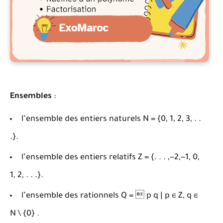
Ensembles
:
l’ensemble des entiers naturels N = {0, 1, 2, 3, . .
.}.
l’ensemble des entiers relatifs Z = {. . . ,−2,−1, 0,
1, 2, . . .}.
l’ensemble des rationnels Q =  p q | p ∈ Z, q ∈
N \ {0} .