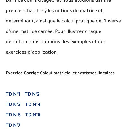
Dans ce cours d’Algèbre , nous étudions dans le
premier chapitre § les notions de matrice et
déterminant, ainsi que le calcul pratique de l’inverse
d’une matrice carrée. Pour illustrer chaque
définition nous donnons des exemples et des
exercices d’application
Exercice Corrigé Calcul matriciel et systèmes linéaires
TD N°1
TD N°2
TD N°3
TD N°4
TD N°5
TD N°6
TD N°7