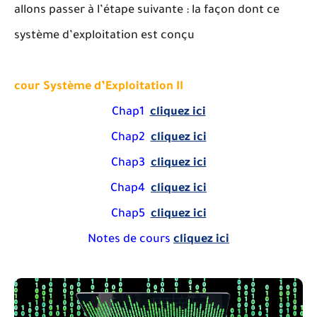
allons passer à l’étape suivante : la façon dont ce
système d’exploitation est conçu
cour Système d’Exploitation II
Chap1
cliquez ici
Chap2
cliquez ici
Chap3
cliquez ici
Chap4
cliquez ici
Chap5
cliquez ici
Notes de cours
cliquez ici