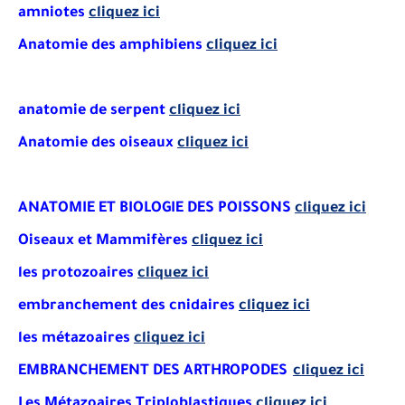
amniotes
cliquez ici
Anatomie des amphibiens
cliquez ici
anatomie de serpent
cliquez ici
Anatomie des oiseaux
cliquez ici
ANATOMIE ET BIOLOGIE DES POISSONS
cliquez ici
Oiseaux et Mammifères
cliquez ici
les protozoaires
cliquez ici
embranchement des cnidaires
cliquez ici
les métazoaires
cliquez ici
EMBRANCHEMENT
DES
ARTHROPODES
cliquez ici
Les Métazoaires Triploblastiques
cliquez ici